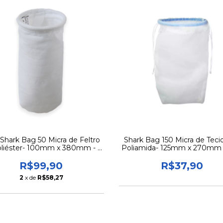
 Shark Bag 50 Micra de Feltro
Shark Bag 150 Micra de Teci
oliéster- 100mm x 380mm - 3
Poliamida- 125mm x 270mm 
Un
R$99,90
R$37,90
2
x de
R$58,27