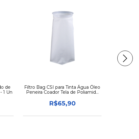
FRETE GRÁ
do de
Filtro Bag CSI para Tinta Água Óleo
Kit 3 Filtro
- 1 Un
Peneira Coador Tela de Poliamida
Óleo Pen
100 Micra 1UN
Poli
R$65,90
R