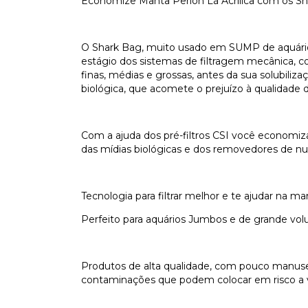
Economize Manta Perlon Lã Acrílica com os Sh
O Shark Bag, muito usado em SUMP de aquários
estágio dos sistemas de filtragem mecânica, com
finas, médias e grossas, antes da sua solubili
biológica, que acomete o prejuízo à qualidade 
Com a ajuda dos pré-filtros CSI você economiz
das mídias biológicas e dos removedores de nut
Tecnologia para filtrar melhor e te ajudar na m
Perfeito para aquários Jumbos e de grande vo
Produtos de alta qualidade, com pouco manuse
contaminações que podem colocar em risco a v