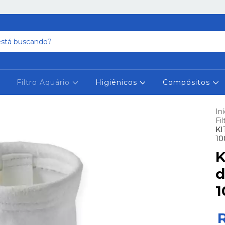
Filtro Aquário
Higiênicos
Compósitos
Iní
Fi
KI
10
K
d
1