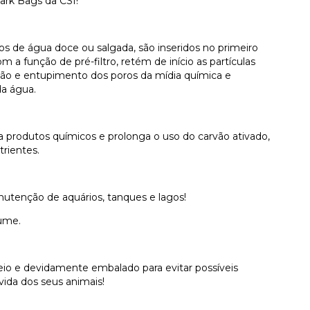
ark Bags da CSI!
 de água doce ou salgada, são inseridos no primeiro
 a função de pré-filtro, retém de início as partículas
zação e entupimento dos poros da mídia química e
da água.
a produtos químicos e prolonga o uso do carvão ativado,
rientes.
anutenção de aquários, tanques e lagos!
lume.
io e devidamente embalado para evitar possíveis
ida dos seus animais!