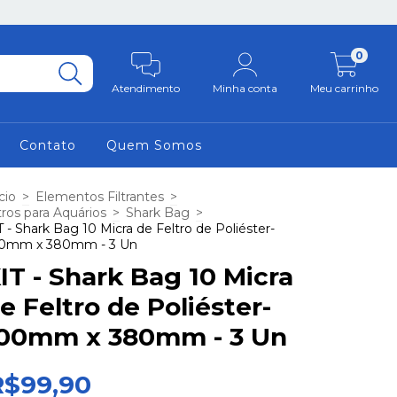
0
Atendimento
Minha conta
Meu carrinho
Contato
Quem Somos
cio
>
Elementos Filtrantes
>
ltros para Aquários
>
Shark Bag
>
T - Shark Bag 10 Micra de Feltro de Poliéster-
0mm x 380mm - 3 Un
IT - Shark Bag 10 Micra
e Feltro de Poliéster-
00mm x 380mm - 3 Un
R$99,90