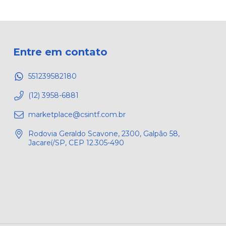
Entre em contato
551239582180
(12) 3958-6881
marketplace@csintf.com.br
Rodovia Geraldo Scavone, 2300, Galpão 58,
Jacareí/SP, CEP 12.305-490