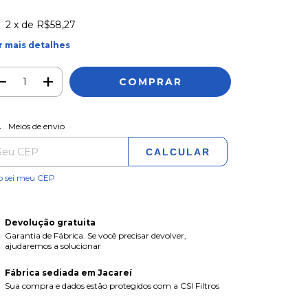
2
x de
R$58,27
r mais detalhes
ALTERAR CEP
regas para o CEP:
Meios de envio
CALCULAR
o sei meu CEP
Devolução gratuita
Garantia de Fábrica. Se você precisar devolver,
ajudaremos a solucionar
Fábrica sediada em Jacareí
Sua compra e dados estão protegidos com a CSI Filtros