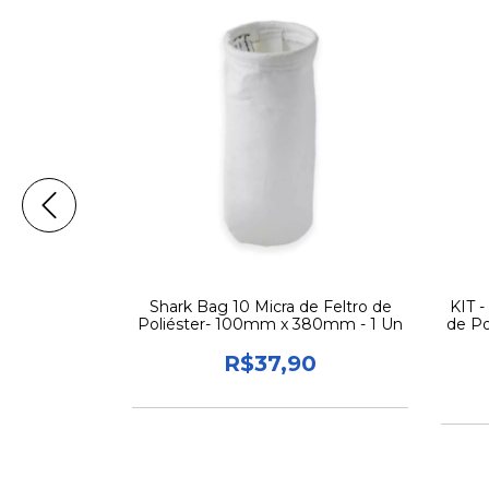
 Micra de
Shark Bag 10 Micra de Feltro de
KIT -
 - 100mm x
Poliéster- 100mm x 380mm - 1 Un
de P
Un
0
R$37,90